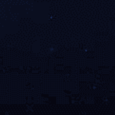
新奖
台在智能内容推荐与赛事
合方面的创新成果。