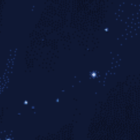
更清晰。
一目了然。
权。
户活跃。
。
。
更丝滑。
。