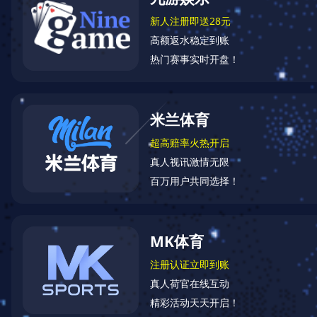
江南电竞官方网页以严谨的数据
银行级加密