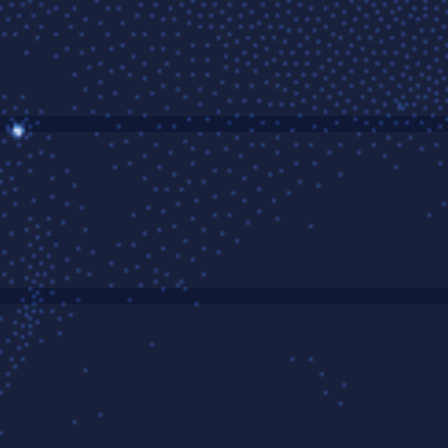
在 App Store 上下载
在 Google Play 上获取
数据安全护盾
加密体系构建平台安全屏障，确保用户访问、操作、交互等环节
多重身份验证