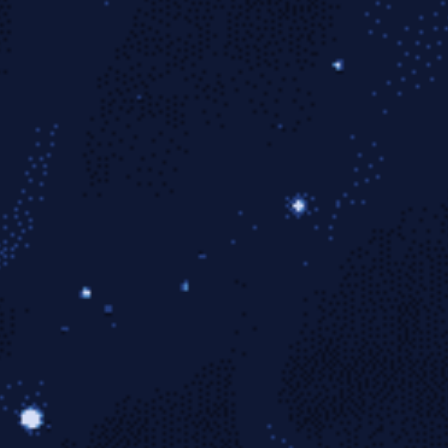
重要球员，其速度和外线投射能力也是骑士取胜不可或缺的一部
够打乱独行侠防守节奏。如果他能保持冷静并抓住机会，将大大
样拥有众多实力派选手。尤其是他们的明星后卫，在过去几场比
若能发挥出色，对骑士造成威胁，将可能直接影响到本场比赛结
锋记录
录，可以看出骑士与独行侠之间历史上曾经有多次激烈碰撞。虽
数据可以为当前赛事提供参考依据。在最近的一些交锋中，两队
下，以往主场作战的骑士常常能够借助主场之势获取心理上的优
轻易示弱。因此，这种历史交锋背景必然会成为双方教练制定战
历史交手数据，不难发现这是一场非常均衡且充满悬念的较量，